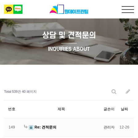
상담 및 견적문의
출력복사
INQUIRIES ABOUT
책만들기
디자인 표지
Total 539건
40 페이지
상담 및 견적문의
번호
제목
글쓴이
날짜
149
Re: 견적문의
관리자
12-26