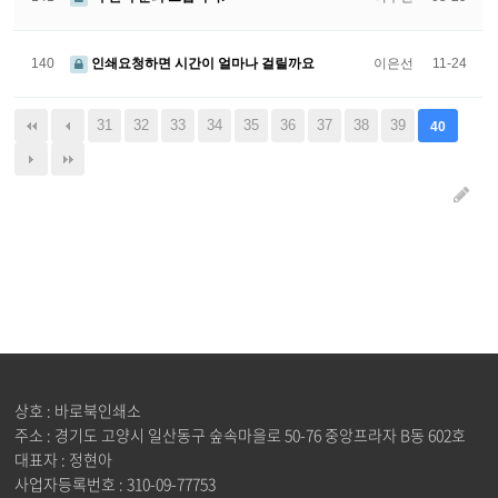
140
인쇄요청하면 시간이 얼마나 걸릴까요
이은선
11-24
31
32
33
34
35
36
37
38
39
40
상호 : 바로북인쇄소
주소 : 경기도 고양시 일산동구 숲속마을로 50-76 중앙프라자 B동 602호
대표자 : 정현아
사업자등록번호 : 310-09-77753