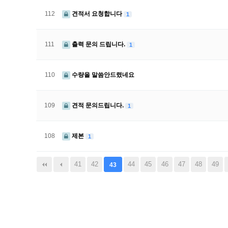
112
견적서 요청합니다
1
111
출력 문의 드립니다.
1
110
수량을 말씀안드렸네요
109
견적 문의드립니다.
1
108
제본
1
음
맨끝
41
42
44
45
46
47
48
49
43