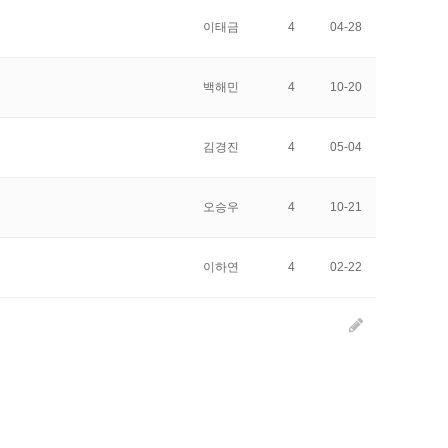
이태금
4
04-28
백해민
4
10-20
김경진
4
05-04
오승우
4
10-21
이하연
4
02-22