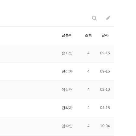
글쓴이
조회
날짜
윤서영
4
09-15
관리자
4
09-16
이상헌
4
02-10
관리자
4
04-18
임수연
4
10-04