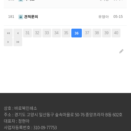
181
견적문의
유영아
05-15
31
32
33
34
35
37
38
39
40
36
상호 : 바로북인쇄소
주소 : 경기도 고양시 일산동구 숲속마을로 50-76 중앙프라자 B동 602호
대표자 : 정현아
사업자등록번호 : 310-09-77753