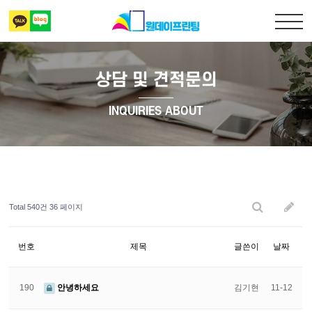
상담 및 견적문의
출력복사
INQUIRIES ABOUT
책만들기
디자인 표지
Total 540건
36 페이지
상담 및 견적문의
번호
제목
글쓴이
날짜
190
안녕하세요
김기현
11-12