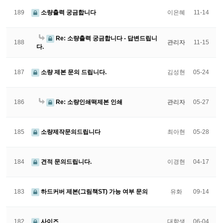
189
소량출력 궁금합니다
이은혜
11-14
Re: 소량출력 궁금합니다 - 답변드립니
188
관리자
11-15
다.
187
소량 제본 문의 드립니다.
김성현
05-24
186
Re: 소량인쇄떡제본 인쇄
관리자
05-27
185
소량제작문의드립니다
최아현
05-28
184
견적 문의드립니다.
이경현
04-17
183
하드커버 제본(그림책ST) 가능 여부 문의
유화
09-14
182
사이즈
대학생
06-04