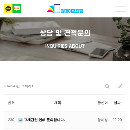
상담 및 견적문의
출력복사
INQUIRIES ABOUT
책만들기
디자인 표지
Total 540건
32 페이지
상담 및 견적문의
번호
제목
글쓴이
날짜
230
교재관련 인쇄 문의합니다.
황혜정
02-20