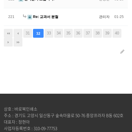
221
Re: 교과서 분철
관리자
01-25
31
33
34
35
36
37
38
39
40
32
상호 : 바로북인쇄소
주소 : 경기도 고양시 일산동구 숲속마을로 50-76 중앙프라자 B동 602호
대표자 : 정현아
사업자등록번호 : 310-09-77753