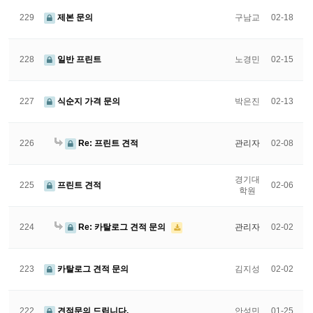
229
제본 문의
구남교
02-18
228
일반 프린트
노경민
02-15
227
식순지 가격 문의
박은진
02-13
226
Re: 프린트 견적
관리자
02-08
경기대
225
프린트 견적
02-06
학원
224
Re: 카탈로그 견적 문의
관리자
02-02
223
카탈로그 견적 문의
김지성
02-02
222
견적문의 드립니다.
안성민
01-25