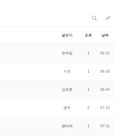
글쓴이
조회
날짜
한예림
1
06-22
사친
1
06-26
김병훈
1
06-30
앵두
2
07-10
관리자
1
07-11