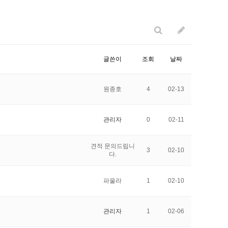
글쓴이
조회
날짜
원종호
4
02-13
관리자
0
02-11
견적 문의드립니
3
02-10
다.
파울라
1
02-10
관리자
1
02-06