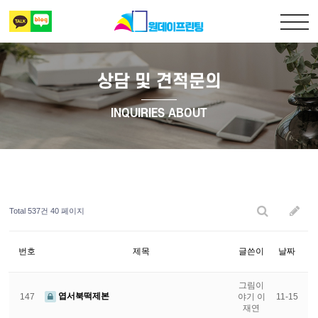
상담 및 견적문의
출력복사
INQUIRIES ABOUT
책만들기
디자인 표지
Total 537건
40 페이지
상담 및 견적문의
번호
제목
글쓴이
날짜
그림이
엽서북떡제본
147
야기 이
11-15
재연