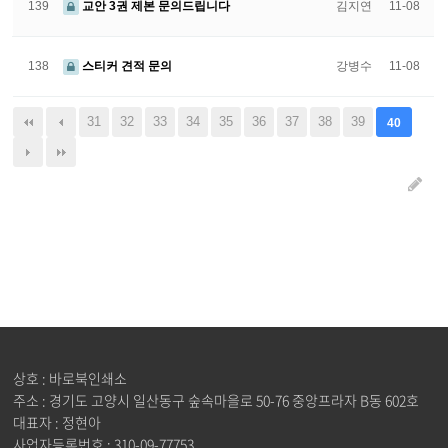
139
교안 3권 제본 문의드립니다
김지연
11-08
138
스티커 견적 문의
강병수
11-08
31
32
33
34
35
36
37
38
39
40
상호 : 바로북인쇄소
주소 : 경기도 고양시 일산동구 숲속마을로 50-76 중앙프라자 B동 602호
대표자 : 정현아
사업자등록번호 : 310-09-77753