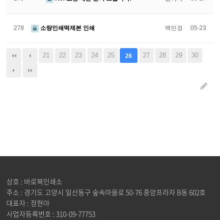
278
소량인쇄떡제본 인쇄
백민경
05-23
21
22
23
24
25
27
28
29
30
26
상호 : 바로북인쇄소
주소 : 경기도 고양시 일산동구 숲속마을로 50-76 중앙프라자 B동 602호
대표자 : 정현아
사업자등록번호 : 310-09-77753