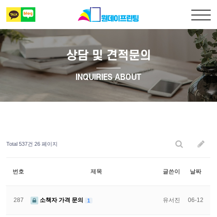
상담 및 견적문의
출력복사
INQUIRIES ABOUT
책만들기
디자인 표지
Total 537건
26 페이지
상담 및 견적문의
번호
제목
글쓴이
날짜
287
소책자 가격 문의
유서진
06-12
1