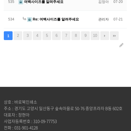
535
여백사이즈를 알려주세요
김정아
07-20
534
Re: 여백사이즈를 알려주세요
관리자
07-21
2
3
4
5
6
7
8
9
10
1
상호 : 바로북인쇄소
주소 : 경기도 고양시 일산동구 숲속마을로 50-76 중앙프라자 B동 602호
대표자 : 정현아
사업자등록번호 : 310-09-77753
전화 : 031-901-4128