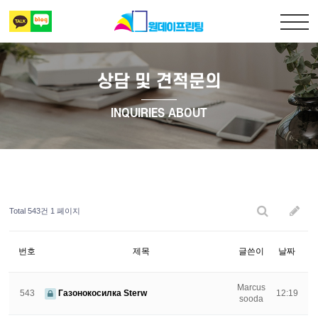
상담 및 견적문의
출력복사
INQUIRIES ABOUT
책만들기
디자인 표지
Total 543건
1 페이지
상담 및 견적문의
번호
제목
글쓴이
날짜
Marcus
543
Газонокосилка Sterw
12:19
sooda