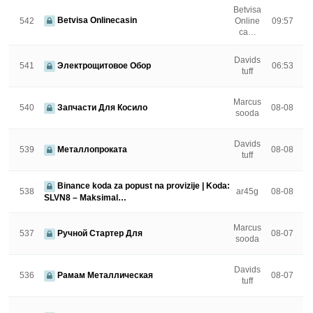
Betvisa
Betvisa Onlinecasin
542
Online
09:57
ca…
Davids
541
Электрощитовое Обор
06:53
tuff
Marcus
540
Запчасти Для Косило
08-08
sooda
Davids
539
Металлопроката
08-08
tuff
Binance koda za popust na provizije | Koda:
538
ar45g
08-08
SLVN8 – Maksimal…
Marcus
537
Ручной Стартер Для
08-07
sooda
Davids
536
Рамам Металлическая
08-07
tuff